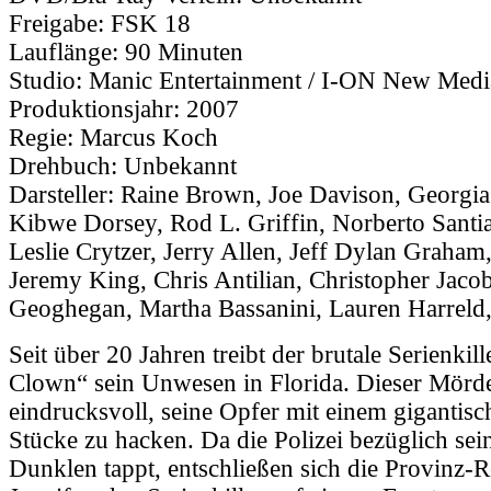
Freigabe:
FSK 18
Lauflänge:
90 Minuten
Studio:
Manic Entertainment / I-ON New Medi
Produktionsjahr:
2007
Regie:
Marcus Koch
Drehbuch:
Unbekannt
Darsteller:
Raine Brown, Joe Davison, Georgia
Kibwe Dorsey, Rod L. Griffin, Norberto Santi
Leslie Crytzer, Jerry Allen, Jeff Dylan Graham,
Jeremy King, Chris Antilian, Christopher Jaco
Geoghegan, Martha Bassanini, Lauren Harreld,
Seit über 20 Jahren treibt der brutale Serienkil
Clown“ sein Unwesen in Florida. Dieser Mörder
eindrucksvoll, seine Opfer mit einem gigantisch
Stücke zu hacken. Da die Polizei bezüglich sein
Dunklen tappt, entschließen sich die Provinz-