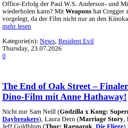
Office-Erfolg der Paul W.S. Anderson- und Mil
wiederholen kann? Mit
Weapons
hat Cregger 
vorgelegt, da der Film nicht nur an den Kino
mehr lesen
Kategorie(n):
News
,
Resident Evil
Thursday, 23.07.2026
0
The End of Oak Street – Finaler
Dino-Film mit Anne Hathaway!
Nicht nur Sam Neill (
Godzilla x Kong: Supe
Daybreakers
), Laura Dern (
Marriage Story
,
Jeff Goldblum (
Thor: Ragnarok
,
Die Fliege
)