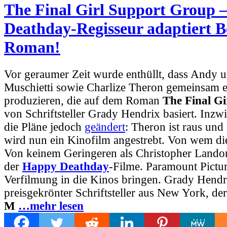
The Final Girl Support Group 
Deathday-Regisseur adaptiert Be
Roman!
Vor geraumer Zeit wurde enthüllt, dass Andy 
Muschietti sowie Charlize Theron gemeinsam e
produzieren, die auf dem Roman
The Final G
von Schriftsteller Grady Hendrix basiert. Inzw
die Pläne jedoch
geändert
: Theron ist raus und 
wird nun ein Kinofilm angestrebt. Von wem di
Von keinem Geringeren als Christopher Lando
der
Happy Deathday
-Filme. Paramount Pictur
Verfilmung in die Kinos bringen. Grady Hendri
preisgekrönter Schriftsteller aus New York, de
M
…mehr lesen