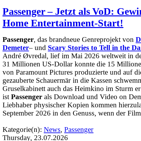
Passenger – Jetzt als VoD: Gew
Home Entertainment-Start!
Passenger
, das brandneue Genreprojekt von
D
Demeter
– und
Scary Stories to Tell in the D
André Øvredal, lief im Mai 2026 weltweit in d
31 Millionen US-Dollar konnte die 15 Millione
von Paramount Pictures produzierte und auf d
gezauberte Schauermär in die Kassen schwemm
Gruselkabinett auch das Heimkino im Sturm e
ist
Passenger
als Download und Video on Dema
Liebhaber physischer Kopien kommen hierzul
September 2026 in den Genuss, wenn der Fil
Kategorie(n):
News
,
Passenger
Thursday, 23.07.2026