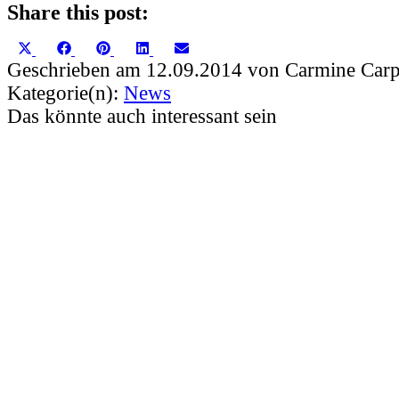
Share this post:
Share
Share
Share
Share
Share
X
Facebook
Pinterest
LinkedIn
Email
on
on
on
on
on
(Twitter)
Geschrieben am 12.09.2014 von Carmine Carp
Kategorie(n):
News
Das könnte auch interessant sein