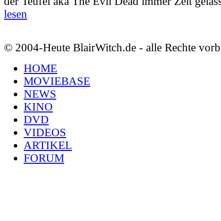
der Teufel aka The Evil Dead immer Zeit gelass
lesen
© 2004-Heute BlairWitch.de - alle Rechte vorb
HOME
MOVIEBASE
NEWS
KINO
DVD
VIDEOS
ARTIKEL
FORUM