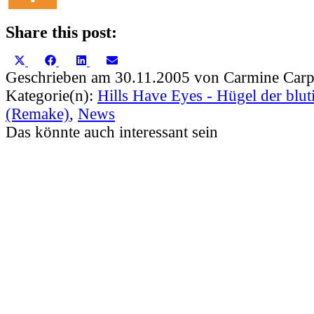
Share this post:
Share
Share
Share
Share
X
Facebook
LinkedIn
Email
on
on
on
on
(Twitter)
Geschrieben am 30.11.2005 von Carmine Carp
Kategorie(n):
Hills Have Eyes - Hügel der blu
(Remake)
,
News
Das könnte auch interessant sein