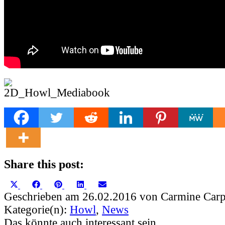
Share this post:
Share
Share
Share
Share
Share
X
Facebook
Pinterest
LinkedIn
Email
on
on
on
on
on
(Twitter)
Geschrieben am 26.02.2016 von Carmine Carp
Kategorie(n):
Howl
,
News
Das könnte auch interessant sein