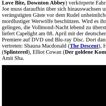
Love Bite, Downton Abbey
) verkörperte Fahr
Joe muss daraufhin über sich hinauswachsen un
verängstigten Gäste vor dem Rudel unheimliche
mordlustiger Werwölfe beschützen. Wird es ihn
gelingen, die Vollmond-Nacht lebend zu übers
liefert Capelight am 08. April mit der deutsch
Premiere auf DVD und Blu-ray Disc. Dort dann
vertreten
: Shauna Macdonald (
The Descent
),
H
(
Splintered
)
,
Elliot Cowan (
Der goldene Kom
Amit
Sha.