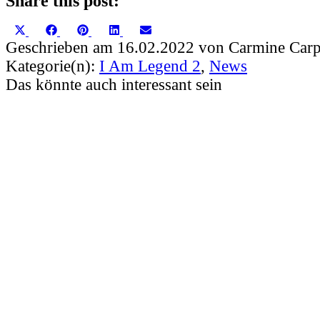
Share this post:
Share
Share
Share
Share
Share
X
Facebook
Pinterest
LinkedIn
Email
on
on
on
on
on
(Twitter)
Geschrieben am 16.02.2022 von Carmine Carp
Kategorie(n):
I Am Legend 2
,
News
Das könnte auch interessant sein