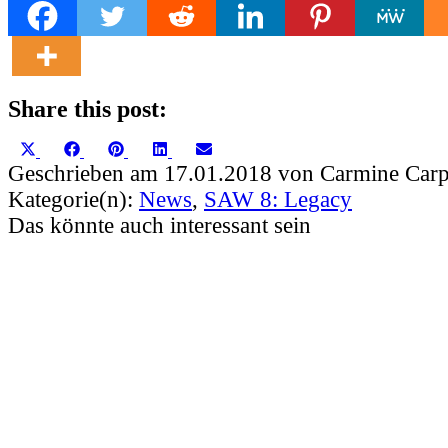
Share this post:
Share
Share
Share
Share
Share
X
Facebook
Pinterest
LinkedIn
Email
on
on
on
on
on
(Twitter)
Geschrieben am 17.01.2018 von Carmine Carp
Kategorie(n):
News
,
SAW 8: Legacy
Das könnte auch interessant sein