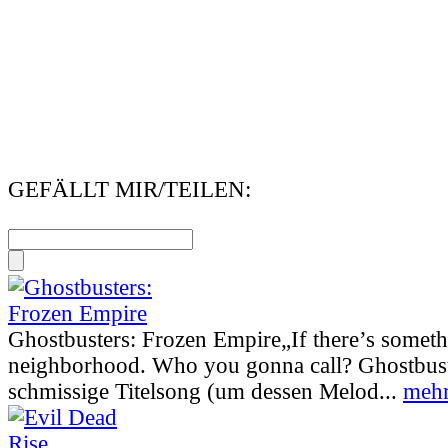
GEFÄLLT MIR/TEILEN:
Ghostbusters: Frozen Empire
„If there’s somet
neighborhood. Who you gonna call? Ghostbust
schmissige Titelsong (um dessen Melod...
mehr