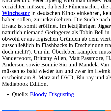
Michael und Peter Spierig wird man dieses Mal
verzichten müssen, da beide Filmemacher, die 
Winchester
in deutschen Kinos einkehren, kein
haben sollen, zurückzukehren. Die Suche nach
Ersatz ist somit eröffnet. Im letztjährigen
Jigs
natürlich niemand Geringeres als Tobin Bell in d
obwohl er aus logischen Gründen ab dem viert
ausschließlich in Flashbacks in Erscheinung trat
doch nicht?). Um ihr Überleben kämpfen muss
Vandervoort, Brittany Allen, Matt Passmore, 
Anderson
sowie Bonnie Siu und Mandela Van P
müssen es bald wieder tun und zwar im Heimk
erscheint am 8. März auf DVD, Blu-ray und als 
Mediabook Edition.
Quelle:
Bloody-Disgusting