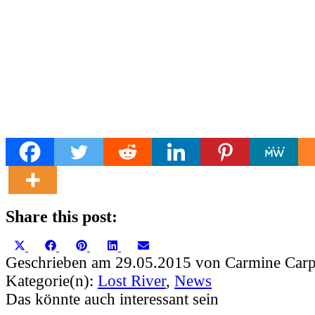
Share this post:
Share
Share
Share
Share
Share
X
Facebook
Pinterest
LinkedIn
Email
on
on
on
on
on
(Twitter)
Geschrieben am 29.05.2015 von Carmine Carp
Kategorie(n):
Lost River
,
News
Das könnte auch interessant sein