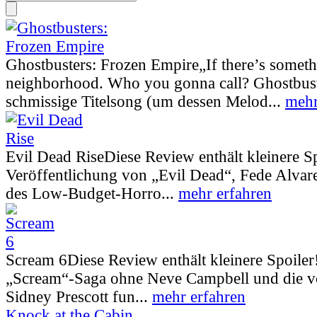
Ghostbusters: Frozen Empire
„If there’s somet
neighborhood. Who you gonna call? Ghostbust
schmissige Titelsong (um dessen Melod...
mehr
Evil Dead Rise
Diese Review enthält kleinere S
Veröffentlichung von „Evil Dead“, Fede Alva
des Low-Budget-Horro...
mehr erfahren
Scream 6
Diese Review enthält kleinere Spoiler
„Scream“-Saga ohne Neve Campbell und die vo
Sidney Prescott fun...
mehr erfahren
Knock at the Cabin