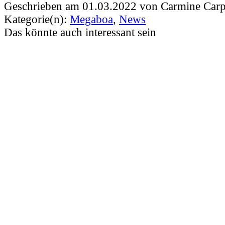
on
on
on
on
on
(Twitter)
Geschrieben am 01.03.2022 von Carmine Carp
Kategorie(n):
Megaboa
,
News
Das könnte auch interessant sein