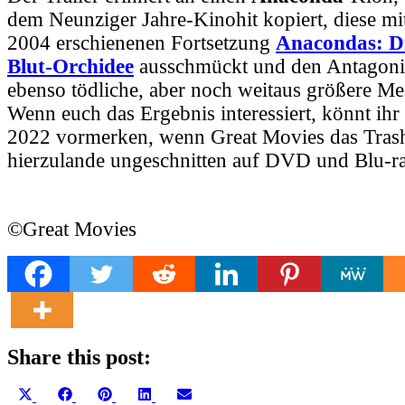
dem Neunziger Jahre-Kinohit kopiert, diese mi
2004 erschienenen Fortsetzung
Anacondas: Di
Blut-Orchidee
ausschmückt und den Antagonis
ebenso tödliche, aber noch weitaus größere Me
Wenn euch das Ergebnis interessiert, könnt ihr
2022 vormerken, wenn Great Movies das Tras
hierzulande ungeschnitten auf DVD und Blu-ray
©Great Movies
Share this post:
Share
Share
Share
Share
Share
X
Facebook
Pinterest
LinkedIn
Email