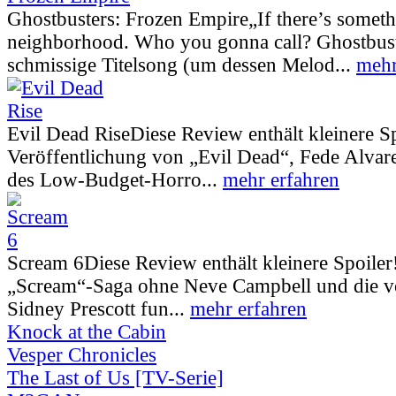
Ghostbusters: Frozen Empire
„If there’s somet
neighborhood. Who you gonna call? Ghostbust
schmissige Titelsong (um dessen Melod...
mehr
Evil Dead Rise
Diese Review enthält kleinere S
Veröffentlichung von „Evil Dead“, Fede Alva
des Low-Budget-Horro...
mehr erfahren
Scream 6
Diese Review enthält kleinere Spoiler
„Scream“-Saga ohne Neve Campbell und die vo
Sidney Prescott fun...
mehr erfahren
Knock at the Cabin
Vesper Chronicles
The Last of Us [TV-Serie]