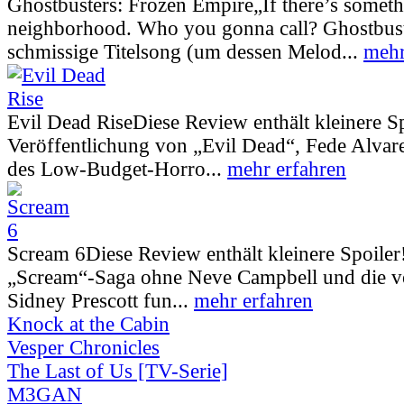
Ghostbusters: Frozen Empire
„If there’s somet
neighborhood. Who you gonna call? Ghostbust
schmissige Titelsong (um dessen Melod...
mehr
Evil Dead Rise
Diese Review enthält kleinere S
Veröffentlichung von „Evil Dead“, Fede Alva
des Low-Budget-Horro...
mehr erfahren
Scream 6
Diese Review enthält kleinere Spoiler
„Scream“-Saga ohne Neve Campbell und die vo
Sidney Prescott fun...
mehr erfahren
Knock at the Cabin
Vesper Chronicles
The Last of Us [TV-Serie]
M3GAN