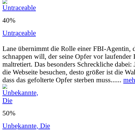
40%
Untraceable
Userbewertung:
55% (31 Stimmen) |
Jahr:
2
Lane übernimmt die Rolle einer FBI-Agentin, d
schnappen will, der seine Opfer vor laufender
maltretiert. Das besonders Schreckliche dabei
die Webseite besuchen, desto größer ist die Wah
dass das gefolterte Opfer sterben muss......
meh
50%
Unbekannte, Die
Userbewertung:
75% (13 Stimmen) |
Jahr:
2