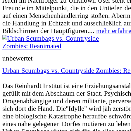
Auch im Nachfolger zu Unknown User steht e
Freunde im Mittelpunkt, die in den Untiefen de
auf einen Menschenhändlerring stoßen. Abermal
die Handlung in Echtzeit und ausschließlich a
Bildschirmen der Hauptfiguren....
mehr erfahr
unbewertet
Urban Scumbags vs. Countryside Zombies: Re
Userbewertung:
Nicht vorhanden |
Jahr:
200
Das Reinhardt Institut ist eine Erziehungsansta
gefüllt mit dem Abschaum der Stadt. Psychisch
Drogenabhängige und deren militante, perverse
sich dort die Hand. Die"Idylle" wird jäh zerstört
eine biologische Katastrophe heraufbe-schwö
eines nahe gelegenen Dorfes mutieren zu leben