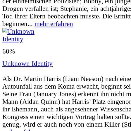
der einheimischen Polizisten; Bobby, ein jung
Drogen verfallen ist; Stephanie, ein achtjähri
Tod ihrer Eltern beobachten musste. Die Ermi
beginnen...
mehr erfahren
60%
Unknown Identity
Userbewertung:
60% (147 Stimmen) |
Jahr:
Als Dr. Martin Harris (Liam Neeson) nach ei
Autounfall aus dem Koma erwacht, beginnt sei
Seine Frau (January Jones) erkennt ihn nicht 
Mann (Aidan Quinn) hat Harris’ Platz eingeno
ihr Ehemann, auch als angesehener Wissenschaf
Kongress einen wichtigen Vortrag halten sollte
genug, wird er auch noch von einem Killer (Stip