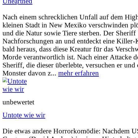
Unearthed
Userbewertung:
47% (11 Stimmen) |
Jahr:
2
Nach einem schrecklichen Unfall auf dem High
kleinen Stadt in New Mexiko verschwinden pl
und die Natur sowie Tiere sterben. Der Sheriff s
Nachforschungen an und entdeckt eine Killer-K
bald heraus, dass diese Kreatur für das Versc
Morde verantwortlich ist. Nach einer Attacke d
Sheriff, die dieser überlebte, versuchen er und
Monster davon z...
mehr erfahren
unbewertet
Untote wie wir
Userbewertung:
63% (6 Stimmen) |
Jahr:
20
Die etwas andere Horrorkomödie: Nachdem US