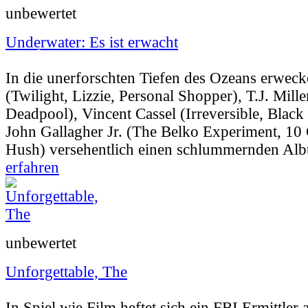
unbewertet
Underwater: Es ist erwacht
Userbewertung:
92% (5 Stimmen) |
Jahr:
20
In die unerforschten Tiefen des Ozeans erweck
(Twilight, Lizzie, Personal Shopper), T.J. Mille
Deadpool), Vincent Cassel (Irreversible, Blac
John Gallagher Jr. (The Belko Experiment, 10 
Hush) versehentlich einen schlummernden Alb
erfahren
unbewertet
Unforgettable, The
Userbewertung:
Nicht vorhanden |
Jahr:
200
In Spiel wie Film heftet sich ein FBI Ermittler 