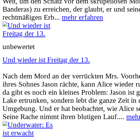
Welt, um den Schatz vor dem skrupellosen Mo
Banderas) zu erreichen, der glaubt, er und sein
rechtmäßigen Erb...
mehr erfahren
unbewertet
Und wieder ist Freitag der 13.
Userbewertung:
52% (6 Stimmen) |
Jahr:
19
Nach dem Mord an der verrückten Mrs. Voorhe
ihres Sohnes Jason rächte, kann Alice wieder r
da gibt es noch ein kleines Problem: Jason ist g
Lake ertrunken, sondern lebt die ganze Zeit in
Umgebung. Und er hat beobachtet, wie Alice se
Seine Rache nimmt ihren blutigen Lauf....
mehr