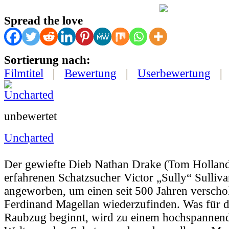
Spread the love
Sortierung nach:
Filmtitel
|
Bewertung
|
Userbewertung
unbewertet
Uncharted
Userbewertung:
Nicht vorhanden |
Jahr:
202
Der gewiefte Dieb Nathan Drake (Tom Hollan
erfahrenen Schatzsucher Victor „Sully“ Sulli
angeworben, um einen seit 500 Jahren verscho
Ferdinand Magellan wiederzufinden. Was für d
Raubzug beginnt, wird zu einem hochspannend