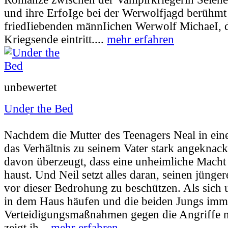
und ihre ErfoIge bei der Werwolfjagd berühmt
friedIiebenden männIichen Werwolf MichaeI, de
Kriegsende eintritt....
mehr erfahren
unbewertet
Under the Bed
Userbewertung:
55% (17 Stimmen) |
Jahr:
2
Nachdem die Mutter des Teenagers Neal in eine
das Verhältnis zu seinem Vater stark angeknacks
davon überzeugt, dass eine unheimliche Macht 
haust. Und Neil setzt alles daran, seinen jünge
vor dieser Bedrohung zu beschützen. Als sich
in dem Haus häufen und die beiden Jungs imm
Verteidigungsmaßnahmen gegen die Angriffe
zeigt ih...
mehr erfahren