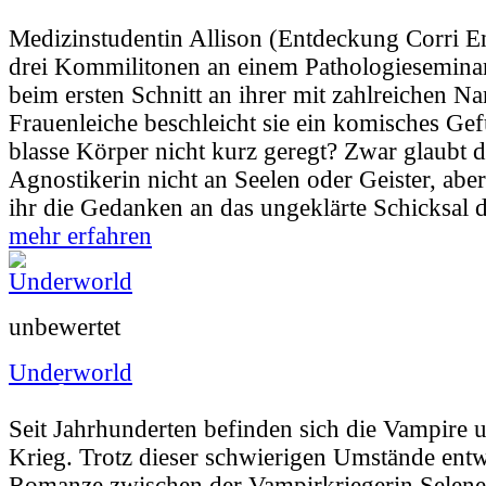
Userbewertung:
34% (10 Stimmen) |
Jahr:
2
Medizinstudentin Allison (Entdeckung Corri E
drei Kommilitonen an einem Pathologieseminar 
beim ersten Schnitt an ihrer mit zahlreichen Na
Frauenleiche beschleicht sie ein komisches Gef
blasse Körper nicht kurz geregt? Zwar glaubt 
Agnostikerin nicht an Seelen oder Geister, ab
ihr die Gedanken an das ungeklärte Schicksal d
mehr erfahren
unbewertet
Underworld
Userbewertung:
75% (131 Stimmen) |
Jahr:
Seit Jahrhunderten befinden sich die Vampire
Krieg. Trotz dieser schwierigen Umstände entwi
Romanze zwischen der Vampirkriegerin Selene, 