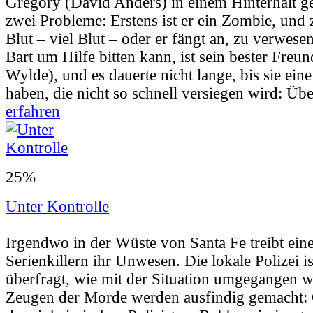
Gregory (David Anders) in einem Hinterhalt ge
zwei Probleme: Erstens ist er ein Zombie, und 
Blut – viel Blut – oder er fängt an, zu verwese
Bart um Hilfe bitten kann, ist sein bester Freu
Wylde), und es dauerte nicht lange, bis sie ein
haben, die nicht so schnell versiegen wird: Üb
erfahren
25%
Unter Kontrolle
Userbewertung:
60% (43 Stimmen) |
Jahr:
2
Irgendwo in der Wüste von Santa Fe treibt ei
Serienkillern ihr Unwesen. Die lokale Polizei 
überfragt, wie mit der Situation umgegangen w
Zeugen der Morde werden ausfindig gemacht: O