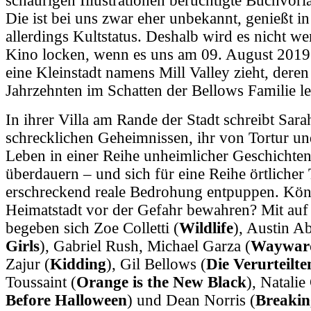
schaurigen Illustrationen berüchtigte Buchvorl
Die ist bei uns zwar eher unbekannt, genießt 
allerdings Kultstatus. Deshalb wird es nicht w
Kino locken, wenn es uns am 09. August 2019 
eine Kleinstadt namens Mill Valley zieht, dere
Jahrzehnten im Schatten der Bellows Familie l
In ihrer Villa am Rande der Stadt schreibt Sar
schrecklichen Geheimnissen, ihr von Tortur un
Leben in einer Reihe unheimlicher Geschichten 
überdauern – und sich für eine Reihe örtlicher 
erschreckend reale Bedrohung entpuppen. Könn
Heimatstadt vor der Gefahr bewahren? Mit auf
begeben sich Zoe Colletti (
Wildlife
), Austin A
Girls
), Gabriel Rush, Michael Garza (
Wayward
Zajur (
Kidding
), Gil Bellows (
Die Verurteilte
Toussaint
(
Orange is the New Black
), Natali
Before Halloween
) und Dean Norris (
Breakin