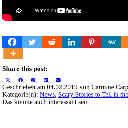
Share this post:
Share
Share
Share
Share
Share
X
Facebook
Pinterest
LinkedIn
Email
on
on
on
on
on
(Twitter)
Geschrieben am 04.02.2019 von Carmine Carp
Kategorie(n):
News
,
Scary Stories to Tell in th
Das könnte auch interessant sein