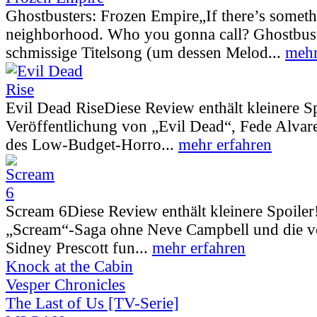
Ghostbusters: Frozen Empire
„If there’s somet
neighborhood. Who you gonna call? Ghostbust
schmissige Titelsong (um dessen Melod...
mehr
Evil Dead Rise
Diese Review enthält kleinere S
Veröffentlichung von „Evil Dead“, Fede Alva
des Low-Budget-Horro...
mehr erfahren
Scream 6
Diese Review enthält kleinere Spoiler
„Scream“-Saga ohne Neve Campbell und die vo
Sidney Prescott fun...
mehr erfahren
Knock at the Cabin
Vesper Chronicles
The Last of Us [TV-Serie]