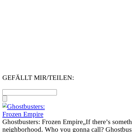
GEFÄLLT MIR/TEILEN:
Ghostbusters: Frozen Empire
„If there’s somet
neighborhood. Who you gonna call? Ghostbust