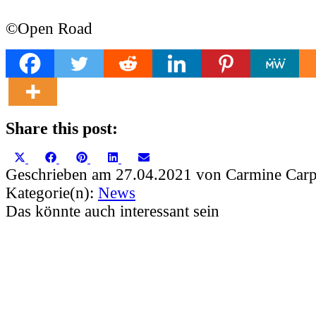
©Open Road
Share this post:
Share
Share
Share
Share
Share
X
Facebook
Pinterest
LinkedIn
Email
on
on
on
on
on
(Twitter)
Geschrieben am 27.04.2021 von Carmine Carp
Kategorie(n):
News
Das könnte auch interessant sein