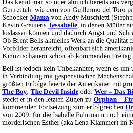
Das kennt man so oder ähnlich bereits aus ver
Genretiteln wie dem von Guillermo del Toro p
Schocker
Mama
von Andy Muschietti (Steph
Kevin Greuterts
Jessabelle
, in denen Mütter ei
loslassen können und dadurch Angst und Schre
Ob Brent Bells aktuelles Werk an die Qualität d
Vorbilder heranreicht, offenbart sich amerikan
Kinozuschauern schon ab kommenden Freitag.
Bell ist jedoch kein Unbekannter, wenn es um
in Verbindung mit gespenstischen Machenschaf
größten Erfolge feierte der Amerikaner mit gru
The Boy
,
The Devil Inside
oder
Wer – Das Bie
steckt er in den letzten Zügen zu
Orphan – Firs
kommenden Fortsetzung zum erfolgreichen
O
von 2009, für die Isabelle Fuhrmann noch ein
mörderischen Esther (aka Lena Klammer) im K