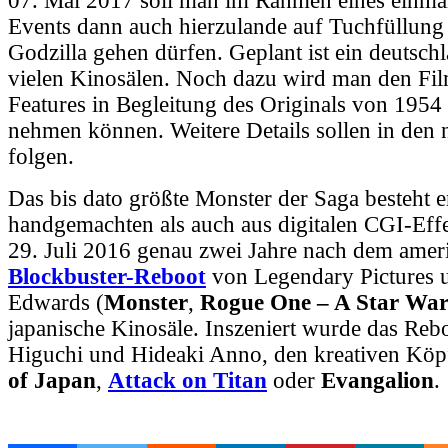
07. Mai 2017 soll man im Rahmen eines einma
Events dann auch hierzulande auf Tuchfüllung
Godzilla gehen dürfen. Geplant ist ein deutschl
vielen Kinosälen. Noch dazu wird man den Fil
Features in Begleitung des Originals von 1954
nehmen können. Weitere Details sollen in den
folgen.
Das bis dato größte Monster der Saga besteht 
handgemachten als auch aus digitalen CGI-Effe
29. Juli 2016 genau zwei Jahre nach dem
amer
Blockbuster-Reboot
von Legendary Pictures 
Edwards (
Monster
,
Rogue One – A Star War
japanische Kinosäle. Inszeniert wurde das Reb
Higuchi und Hideaki Anno, den kreativen Köp
of Japan
,
Attack on Titan
oder
Evangalion
.