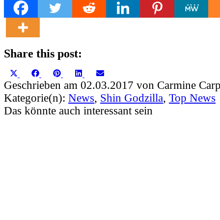
Share this post:
Share
Share
Share
Share
Share
X
Facebook
Pinterest
LinkedIn
Email
on
on
on
on
on
(Twitter)
Geschrieben am 02.03.2017 von Carmine Carp
Kategorie(n):
News
,
Shin Godzilla
,
Top News
Das könnte auch interessant sein