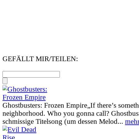
GEFÄLLT MIR/TEILEN:
Ghostbusters: Frozen Empire
„If there’s somet
neighborhood. Who you gonna call? Ghostbust
schmissige Titelsong (um dessen Melod...
mehr