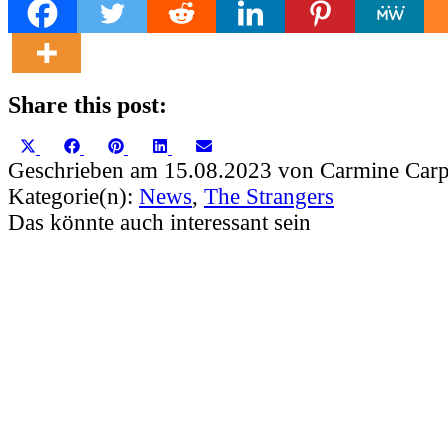
Share this post:
Share
Share
Share
Share
Share
X
Facebook
Pinterest
LinkedIn
Email
on
on
on
on
on
(Twitter)
Geschrieben am 15.08.2023 von Carmine Carp
Kategorie(n):
News
,
The Strangers
Das könnte auch interessant sein