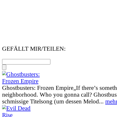
GEFÄLLT MIR/TEILEN:
Ghostbusters: Frozen Empire
„If there’s somet
neighborhood. Who you gonna call? Ghostbust
schmissige Titelsong (um dessen Melod...
mehr