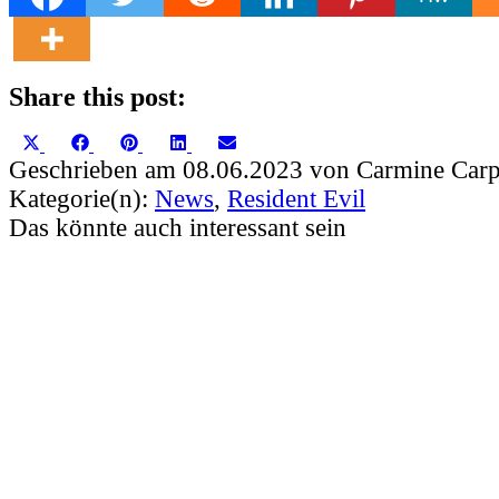
Share this post:
Share
Share
Share
Share
Share
X
Facebook
Pinterest
LinkedIn
Email
on
on
on
on
on
(Twitter)
Geschrieben am 08.06.2023 von Carmine Carp
Kategorie(n):
News
,
Resident Evil
Das könnte auch interessant sein