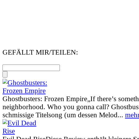
GEFÄLLT MIR/TEILEN:
Ghostbusters: Frozen Empire
„If there’s somet
neighborhood. Who you gonna call? Ghostbust
schmissige Titelsong (um dessen Melod...
mehr