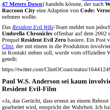
47 Meters Down
) handeln könnte, der nach
W
Raccoon City
eine Adaption von
Code: Vero
nehmen wollte.
Das
Resident Evil Wiki
-Team meldet
nun jedoch
Umbrella Chronicles
offenbar auf dem 2002 
Prequel
Resident Evil Zero
basiere. Ein Post
Clint
, der mit einem in die Produktion involvi
in Kontakt stehen soll, wurde vom offiziellen
geteilt:
https://twitter.com/ClintOCoast/status/16441
Paul W.S. Anderson sei kaum involvie
Resident Evil-Film
«Ja, das Gerücht, dass erneut an einem Reboo
gearbeitet wird, entspricht der Wahrheit. Ich h