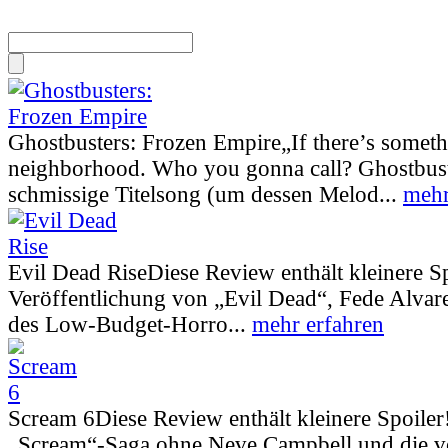
Ghostbusters: Frozen Empire
„If there’s somet
neighborhood. Who you gonna call? Ghostbust
schmissige Titelsong (um dessen Melod...
mehr
Evil Dead Rise
Diese Review enthält kleinere S
Veröffentlichung von „Evil Dead“, Fede Alva
des Low-Budget-Horro...
mehr erfahren
Scream 6
Diese Review enthält kleinere Spoiler
„Scream“-Saga ohne Neve Campbell und die vo