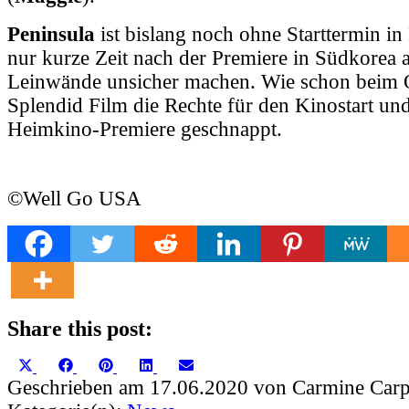
Peninsula
ist bislang noch ohne Starttermin in
nur kurze Zeit nach der Premiere in Südkorea 
Leinwände unsicher machen. Wie schon beim Or
Splendid Film die Rechte für den Kinostart und
Heimkino-Premiere geschnappt.
©Well Go USA
Share this post:
Share
Share
Share
Share
Share
X
Facebook
Pinterest
LinkedIn
Email
on
on
on
on
on
(Twitter)
Geschrieben am 17.06.2020 von Carmine Carp