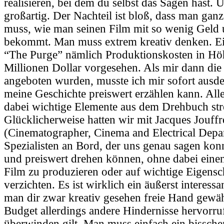
realisieren, bei dem du selbst das Sagen hast. U
großartig. Der Nachteil ist bloß, dass man gan
muss, wie man seinen Film mit so wenig Geld 
bekommt. Man muss extrem kreativ denken. Ei
“The Purge” nämlich Produktionskosten in Hö
Millionen Dollar vorgesehen. Als mir dann die
angeboten wurden, musste ich mir sofort ausde
meine Geschichte preiswert erzählen kann. All
dabei wichtige Elemente aus dem Drehbuch str
Glücklicherweise hatten wir mit Jacques Jouffr
(Cinematographer, Cinema and Electrical Depa
Spezialisten an Bord, der uns genau sagen konn
und preiswert drehen können, ohne dabei einen
Film zu produzieren oder auf wichtige Eigensc
verzichten. Es ist wirklich ein äußerst interessa
man dir zwar kreativ gesehen freie Hand gewäh
Budget allerdings andere Hindernisse hervorruf
überwinden gilt. Man muss einfach ein bissche