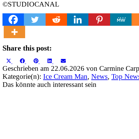
©STUDIOCANAL
Share this post:
Share
Share
Share
Share
Share
X
Facebook
Pinterest
LinkedIn
Email
on
on
on
on
on
(Twitter)
Geschrieben am 22.06.2026 von Carmine Carp
Kategorie(n):
Ice Cream Man
,
News
,
Top New
Das könnte auch interessant sein