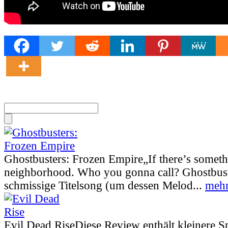
Ghostbusters: Frozen Empire
„If there’s somet
neighborhood. Who you gonna call? Ghostbust
schmissige Titelsong (um dessen Melod...
mehr
Evil Dead Rise
Diese Review enthält kleinere S