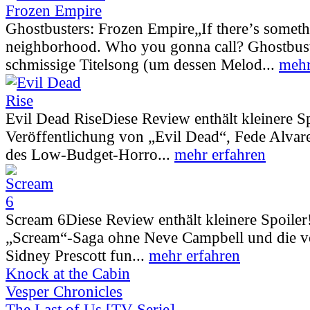
Ghostbusters: Frozen Empire
„If there’s somet
neighborhood. Who you gonna call? Ghostbust
schmissige Titelsong (um dessen Melod...
mehr
Evil Dead Rise
Diese Review enthält kleinere S
Veröffentlichung von „Evil Dead“, Fede Alva
des Low-Budget-Horro...
mehr erfahren
Scream 6
Diese Review enthält kleinere Spoiler
„Scream“-Saga ohne Neve Campbell und die vo
Sidney Prescott fun...
mehr erfahren
Knock at the Cabin
Vesper Chronicles
The Last of Us [TV-Serie]