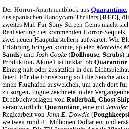
Der Horror-Apartmentblock aus
Quarantäne
des spanischen Handycam-Thrillers
[REC]
, öf
zweites Mal. Für Sony Screen Gems macht sic
Realisierung des kommenden Horror-Sequels, d
zwei neuen Hauptdarstellern aufwartet. Wie B
Erfahrung bringen konnte, spielen
Mercedes 
Sands
) und
Josh Cooke
(
Dollhouse
,
Scrubs
) 
Produktion. Aktuell ist unklar, ob
Quarantine
Einzug hält oder zusätzlich in den Lichtspielh
feiert. Für die Fortsetzung soll die Seuche aus
einen Flughafen ausweichen, um auch dort für
zu sorgen. Pogue zeichnete in der Vergangenhe
Drehbuchvorlagen von
Rollerball
,
Ghost Shi
verantwortlich.
Quarantäne
, eine mit
Jennifer
Regiearbeit von
John E. Dowdle
(
Poughkeepsi
weitweit rund 41 Millionen Dollar ein und erzä