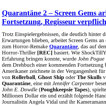
Quarantäne 2 – Screen Gems arb
Fortsetzung, Regisseur verpflich
Trotz Einspielergebnissen, die deutlich hinter 
Erwartungen blieben, arbeitet Screen Gems an 
zum Horror-Remake
Quarantäne
, das auf de
Horror-Thriller
[REC]
basiert. Wie ShockTill
Erfahrung bringen konnte, wurde
John Pogue
dem Drehbuch einer kommenden Fortsetzung b
Amerikaner zeichnete in der Vergangenheit fü
von
Rollerball
,
Ghost Ship
oder
The Skulls
v
Quarantäne
, eine mit
Jennifer Carpenter
bese
John E. Dowdle
(
Poughkeepsie Tapes
), spiel
Millionen Dollar ein und erzählt folgende Han
Journalistin Angela Vidal und ihr Kameramann