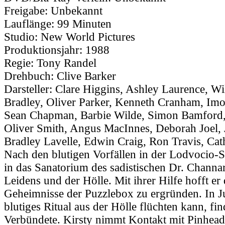
Freigabe:
Unbekannt
Lauflänge:
99 Minuten
Studio:
New World Pictures
Produktionsjahr:
1988
Regie:
Tony Randel
Drehbuch:
Clive Barker
Darsteller:
Clare Higgins, Ashley Laurence, W
Bradley, Oliver Parker, Kenneth Cranham, I
Sean Chapman, Barbie Wilde, Simon Bamford,
Oliver Smith, Angus MacInnes, Deborah Joel, J
Bradley Lavelle, Edwin Craig, Ron Travis, Cat
Nach den blutigen Vorfällen in der Lodvocio-S
in das Sanatorium des sadistischen Dr. Channa
Leidens und der Hölle. Mit ihrer Hilfe hofft er 
Geheimnisse der Puzzlebox zu ergründen. In Ju
blutiges Ritual aus der Hölle flüchten kann, fi
Verbündete. Kirsty nimmt Kontakt mit Pinhead