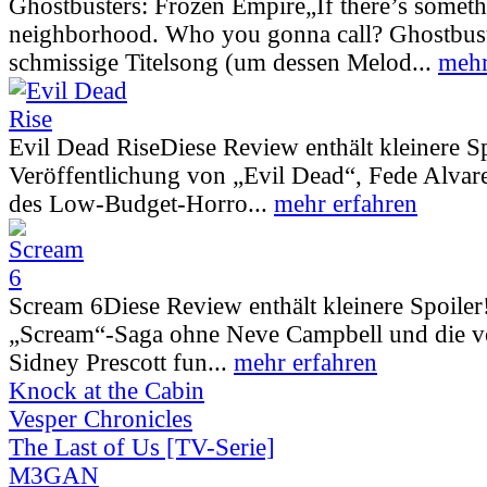
Ghostbusters: Frozen Empire
„If there’s somet
neighborhood. Who you gonna call? Ghostbust
schmissige Titelsong (um dessen Melod...
mehr
Evil Dead Rise
Diese Review enthält kleinere S
Veröffentlichung von „Evil Dead“, Fede Alva
des Low-Budget-Horro...
mehr erfahren
Scream 6
Diese Review enthält kleinere Spoiler
„Scream“-Saga ohne Neve Campbell und die vo
Sidney Prescott fun...
mehr erfahren
Knock at the Cabin
Vesper Chronicles
The Last of Us [TV-Serie]
M3GAN