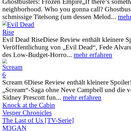
Ghostbusters: Frozen Empire
„If there’s somet
neighborhood. Who you gonna call? Ghostbust
schmissige Titelsong (um dessen Melod...
mehr
Evil Dead Rise
Diese Review enthält kleinere S
Veröffentlichung von „Evil Dead“, Fede Alva
des Low-Budget-Horro...
mehr erfahren
Scream 6
Diese Review enthält kleinere Spoiler
„Scream“-Saga ohne Neve Campbell und die vo
Sidney Prescott fun...
mehr erfahren
Knock at the Cabin
Vesper Chronicles
The Last of Us [TV-Serie]
M3GAN