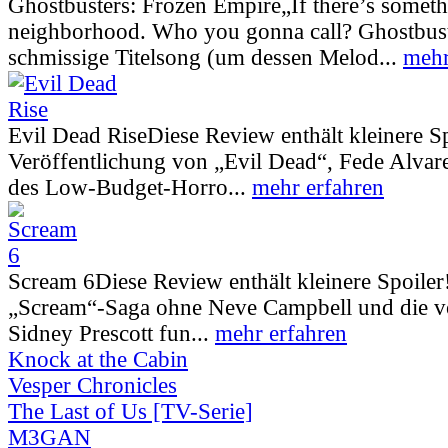
Ghostbusters: Frozen Empire
„If there’s somet
neighborhood. Who you gonna call? Ghostbust
schmissige Titelsong (um dessen Melod...
mehr
Evil Dead Rise
Diese Review enthält kleinere S
Veröffentlichung von „Evil Dead“, Fede Alva
des Low-Budget-Horro...
mehr erfahren
Scream 6
Diese Review enthält kleinere Spoiler
„Scream“-Saga ohne Neve Campbell und die vo
Sidney Prescott fun...
mehr erfahren
Knock at the Cabin
Vesper Chronicles
The Last of Us [TV-Serie]
M3GAN