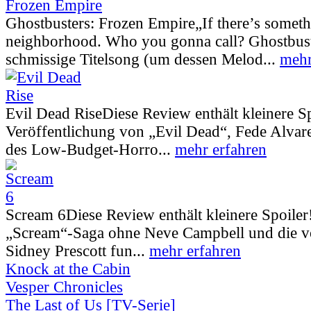
Ghostbusters: Frozen Empire
„If there’s somet
neighborhood. Who you gonna call? Ghostbust
schmissige Titelsong (um dessen Melod...
mehr
Evil Dead Rise
Diese Review enthält kleinere S
Veröffentlichung von „Evil Dead“, Fede Alva
des Low-Budget-Horro...
mehr erfahren
Scream 6
Diese Review enthält kleinere Spoiler
„Scream“-Saga ohne Neve Campbell und die vo
Sidney Prescott fun...
mehr erfahren
Knock at the Cabin
Vesper Chronicles
The Last of Us [TV-Serie]