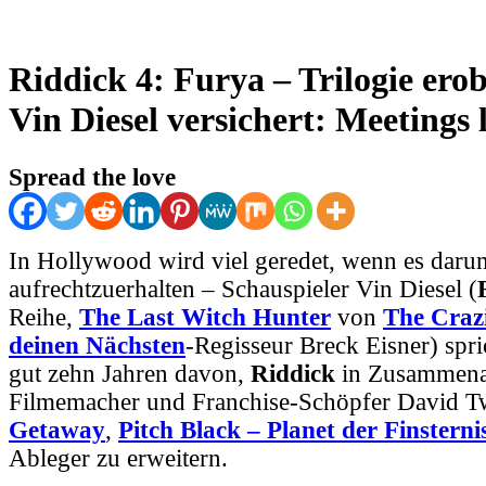
Riddick 4: Furya – Trilogie erob
Vin Diesel versichert: Meetings 
Spread the love
In Hollywood wird viel geredet, wenn es daru
aufrechtzuerhalten – Schauspieler Vin Diesel (
Reihe,
The Last Witch Hunter
von
The Crazi
deinen Nächsten
-Regisseur Breck Eisner) spri
gut zehn Jahren davon,
Riddick
in Zusammenar
Filmemacher und Franchise-Schöpfer David T
Getaway
,
Pitch Black – Planet der Finsterni
Ableger zu erweitern.