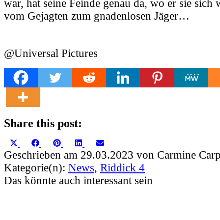
war, hat seine Feinde genau da, wo er sie sich
vom Gejagten zum gnadenlosen Jäger…
@Universal Pictures
Share this post:
Share
Share
Share
Share
Share
X
Facebook
Pinterest
LinkedIn
Email
on
on
on
on
on
(Twitter)
Geschrieben am 29.03.2023 von Carmine Carp
Kategorie(n):
News
,
Riddick 4
Das könnte auch interessant sein