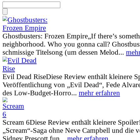
Ghostbusters: Frozen Empire
„If there’s somet
neighborhood. Who you gonna call? Ghostbust
schmissige Titelsong (um dessen Melod...
mehr
Evil Dead Rise
Diese Review enthält kleinere S
Veröffentlichung von „Evil Dead“, Fede Alva
des Low-Budget-Horro...
mehr erfahren
Scream 6
Diese Review enthält kleinere Spoiler
„Scream“-Saga ohne Neve Campbell und die vo
Sidney Prescott fun...
mehr erfahren