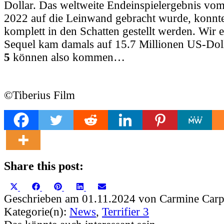
Dollar. Das weltweite Endeinspielergebnis vom 
2022 auf die Leinwand gebracht wurde, konnte
komplett in den Schatten gestellt werden. Wir 
Sequel kam damals auf 15.7 Millionen US-Dol
5
können also kommen…
©Tiberius Film
Share this post:
Share
Share
Share
Share
Share
X
Facebook
Pinterest
LinkedIn
Email
on
on
on
on
on
(Twitter)
Geschrieben am 01.11.2024 von Carmine Carp
Kategorie(n):
News
,
Terrifier 3