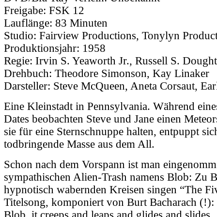
Freigabe:
FSK 12
Lauflänge:
83 Minuten
Studio:
Fairview Productions, Tonylyn Product
Produktionsjahr:
1958
Regie:
Irvin S. Yeaworth Jr., Russell S. Dought
Drehbuch:
Theodore Simonson, Kay Linaker
Darsteller:
Steve McQueen, Aneta Corsaut, Ea
Eine Kleinstadt in Pennsylvania. Während ein
Dates beobachten Steve und Jane einen Meteo
sie für eine Sternschnuppe halten, entpuppt sic
todbringende Masse aus dem All.
Schon nach dem Vorspann ist man eingenomm
sympathischen Alien-Trash namens Blob: Zu B
hypnotisch wabernden Kreisen singen “The Fi
Titelsong, komponiert von Burt Bacharach (!):
Blob, it creeps and leaps and glides and slides