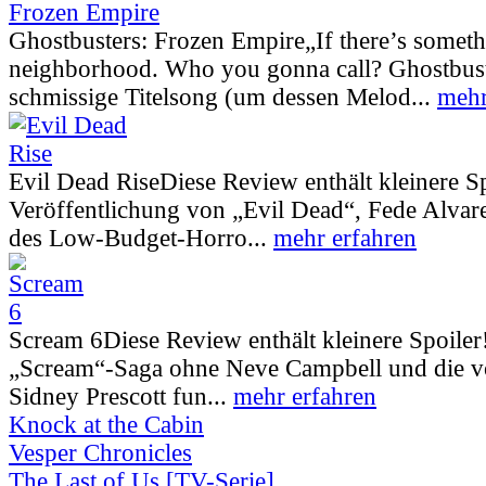
Ghostbusters: Frozen Empire
„If there’s somet
neighborhood. Who you gonna call? Ghostbust
schmissige Titelsong (um dessen Melod...
mehr
Evil Dead Rise
Diese Review enthält kleinere S
Veröffentlichung von „Evil Dead“, Fede Alva
des Low-Budget-Horro...
mehr erfahren
Scream 6
Diese Review enthält kleinere Spoiler
„Scream“-Saga ohne Neve Campbell und die vo
Sidney Prescott fun...
mehr erfahren
Knock at the Cabin
Vesper Chronicles
The Last of Us [TV-Serie]