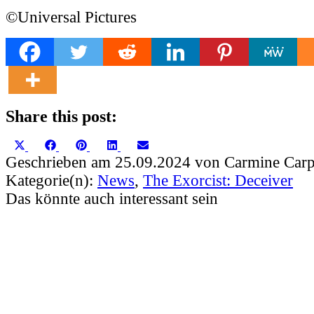
©Universal Pictures
Share this post:
Share
Share
Share
Share
Share
X
Facebook
Pinterest
LinkedIn
Email
on
on
on
on
on
(Twitter)
Geschrieben am 25.09.2024 von Carmine Carp
Kategorie(n):
News
,
The Exorcist: Deceiver
Das könnte auch interessant sein