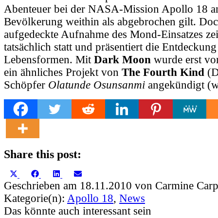
Abenteuer bei der NASA-Mission Apollo 18 ans
Bevölkerung weithin als abgebrochen gilt. Doc
aufgedeckte Aufnahme des Mond-Einsatzes zeig
tatsächlich statt und präsentiert die Entdeckung
Lebensformen. Mit
Dark Moon
wurde erst v
ein ähnliches Projekt von
The Fourth Kind
(Di
Schöpfer
Olatunde Osunsanmi
angekündigt (
Share this post:
Share
Share
Share
Share
X
Facebook
LinkedIn
Email
on
on
on
on
(Twitter)
Geschrieben am 18.11.2010 von Carmine Carp
Kategorie(n):
Apollo 18
,
News
Das könnte auch interessant sein