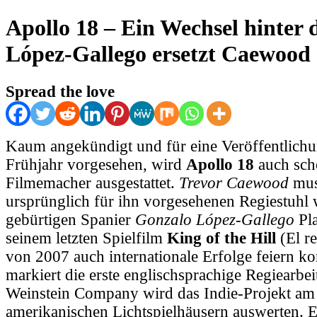
Apollo 18 – Ein Wechsel hinter
López-Gallego ersetzt Caewood
Spread the love
Kaum angekündigt und für eine Veröffentlic
Frühjahr vorgesehen, wird
Apollo 18
auch sch
Filmemacher ausgestattet.
Trevor Caewood
mus
ursprünglich für ihn vorgesehenen Regiestuhl
gebürtigen Spanier
Gonzalo López-Gallego
Pl
seinem letzten Spielfilm
King of the Hill
(El r
von 2007 auch internationale Erfolge feiern k
markiert die erste englischsprachige Regiearbe
Weinstein Company wird das Indie-Projekt am
amerikanischen Lichtspielhäusern auswerten. Er