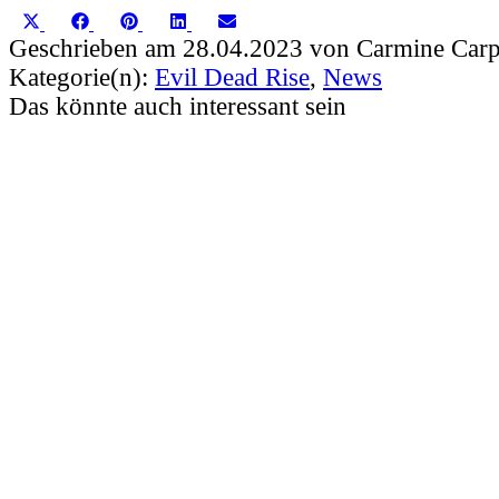
Share
Share
Share
Share
Share
X
Facebook
Pinterest
LinkedIn
Email
on
on
on
on
on
(Twitter)
Geschrieben am 28.04.2023 von Carmine Carp
Kategorie(n):
Evil Dead Rise
,
News
Das könnte auch interessant sein