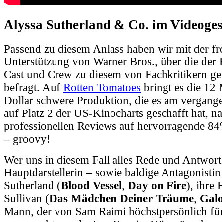
Alyssa Sutherland & Co. im Videoge
Passend zu diesem Anlass haben wir mit der fr
Unterstützung von Warner Bros., über die der Fi
Cast und Crew zu diesem von Fachkritikern gef
befragt. Auf
Rotten Tomatoes
bringt es die 12
Dollar schwere Produktion, die es am vergan
auf Platz 2 der US-Kinocharts geschafft hat, n
professionellen Reviews auf hervorragende 84%
– groovy!
Wer uns in diesem Fall alles Rede und Antwort
Hauptdarstellerin – sowie baldige Antagonistin
Sutherland (
Blood Vessel
,
Day on Fire
), ihre
Sullivan (
Das Mädchen Deiner Träume
,
Gal
Mann, der von Sam Raimi höchstpersönlich für