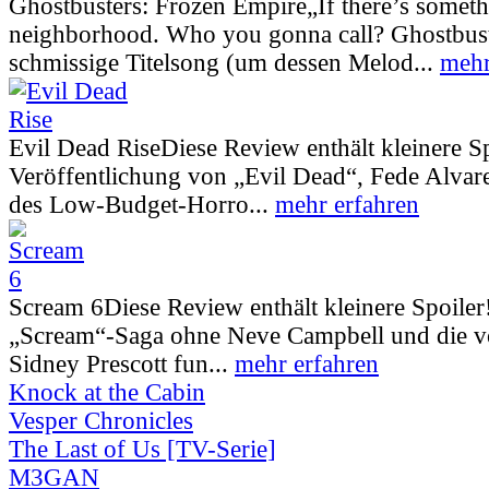
Ghostbusters: Frozen Empire
„If there’s somet
neighborhood. Who you gonna call? Ghostbust
schmissige Titelsong (um dessen Melod...
mehr
Evil Dead Rise
Diese Review enthält kleinere S
Veröffentlichung von „Evil Dead“, Fede Alva
des Low-Budget-Horro...
mehr erfahren
Scream 6
Diese Review enthält kleinere Spoiler
„Scream“-Saga ohne Neve Campbell und die vo
Sidney Prescott fun...
mehr erfahren
Knock at the Cabin
Vesper Chronicles
The Last of Us [TV-Serie]
M3GAN