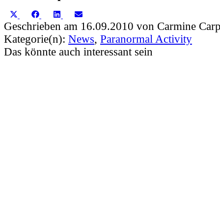
Share
Share
Share
Share
X
Facebook
LinkedIn
Email
on
on
on
on
(Twitter)
Geschrieben am 16.09.2010 von Carmine Carp
Kategorie(n):
News
,
Paranormal Activity
Das könnte auch interessant sein