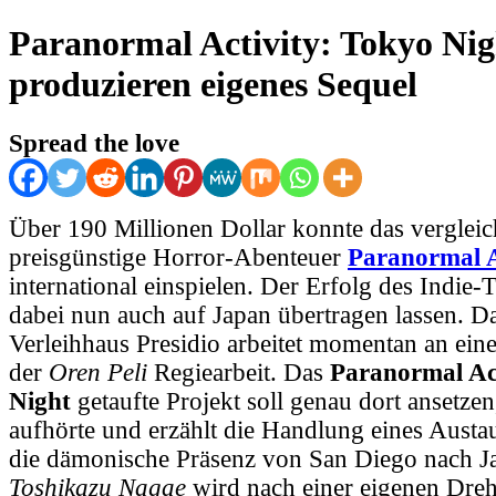
Paranormal Activity: Tokyo Nig
produzieren eigenes Sequel
Spread the love
Über 190 Millionen Dollar konnte das verglei
preisgünstige Horror-Abenteuer
Paranormal A
international einspielen. Der Erfolg des Indie-Th
dabei nun auch auf Japan übertragen lassen. D
Verleihhaus Presidio arbeitet momentan an ei
der
Oren Peli
Regiearbeit. Das
Paranormal Ac
Night
getaufte Projekt soll genau dort ansetze
aufhörte und erzählt die Handlung eines Austa
die dämonische Präsenz von San Diego nach Ja
Toshikazu Nagae
wird nach einer eigenen Dre