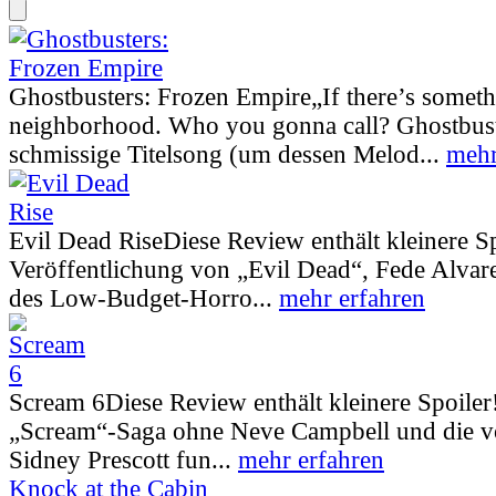
Ghostbusters: Frozen Empire
„If there’s somet
neighborhood. Who you gonna call? Ghostbust
schmissige Titelsong (um dessen Melod...
mehr
Evil Dead Rise
Diese Review enthält kleinere S
Veröffentlichung von „Evil Dead“, Fede Alva
des Low-Budget-Horro...
mehr erfahren
Scream 6
Diese Review enthält kleinere Spoiler
„Scream“-Saga ohne Neve Campbell und die vo
Sidney Prescott fun...
mehr erfahren
Knock at the Cabin