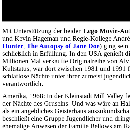
Mit Unterstützung der beiden
Lego Movie
-Au
und Kevin Hageman und Regie-Kollege André
Hunter
,
The Autopsy of Jane Doe
) ging sei
schließlich in Erfüllung. In den USA genießt d
Millionen Mal verkaufte Originalreihe von Alv
Kultstatus, war dort zwischen 1981 und 1991 f
schlaflose Nächte unter ihrer zumeist jugendli
verantwortlich.
Amerika, 1968: In der Kleinstadt Mill Valley f
der Nächte des Gruselns. Und was wäre an Hal
als ein angebliches Geisterhaus auszukundsch
beschließt eine Gruppe Jugendlicher und dringt
ehemalige Anwesen der Familie Bellows am Ran