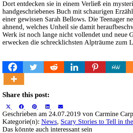
Dort entdecken sie in einem Verließ ein myster
handgeschriebenes Buch mit schaurigen Erzähl
einer gewissen Sarah Bellows. Die Teenager ne
ahnend, welches Unheil sie damit heraufbesch
Werk ist noch lange nicht vollendet und neue 
erwecken die schrecklichsten Alpträume zum
Share this post:
Share
Share
Share
Share
Share
X
Facebook
Pinterest
LinkedIn
Email
on
on
on
on
on
(Twitter)
Geschrieben am 24.07.2019 von Carmine Carp
Kategorie(n):
News
,
Scary Stories to Tell in th
Das könnte auch interessant sein