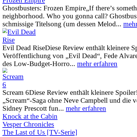
Ghostbusters: Frozen Empire
„If there’s somet
neighborhood. Who you gonna call? Ghostbust
schmissige Titelsong (um dessen Melod...
mehr
Evil Dead Rise
Diese Review enthält kleinere S
Veröffentlichung von „Evil Dead“, Fede Alva
des Low-Budget-Horro...
mehr erfahren
Scream 6
Diese Review enthält kleinere Spoiler
„Scream“-Saga ohne Neve Campbell und die vo
Sidney Prescott fun...
mehr erfahren
Knock at the Cabin
Vesper Chronicles
The Last of Us [TV-Serie]