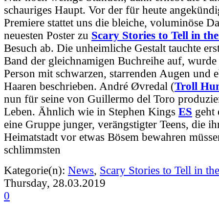
schauriges Haupt. Vor der für heute angekündig
Premiere stattet uns die bleiche, voluminöse D
neuesten Poster zu
Scary Stories to Tell in th
Besuch ab. Die unheimliche Gestalt tauchte ers
Band der gleichnamigen Buchreihe auf, wurde d
Person mit schwarzen, starrenden Augen und e
Haaren beschrieben. André Øvredal (
Troll Hu
nun für seine von Guillermo del Toro produzi
Leben. Ähnlich
wie in Stephen Kings
ES
geht 
eine Gruppe junger, verängstigter Teens, die ih
Heimatstadt vor etwas Bösem bewahren müssen
schlimmsten
Kategorie(n):
News
,
Scary Stories to Tell in th
Thursday, 28.03.2019
0