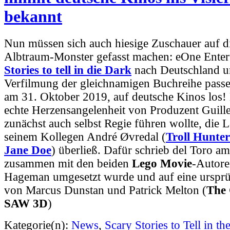
bekannt
Nun müssen sich auch hiesige Zuschauer auf d
Albtraum-Monster gefasst machen: eOne Enter
Stories to tell in die Dark
nach Deutschland un
Verfilmung der gleichnamigen Buchreihe pass
am 31. Oktober 2019, auf deutsche Kinos los! D
echte Herzensangelenheit von Produzent Guille
zunächst auch selbst Regie führen wollte, die 
seinem Kollegen André Øvredal (
Troll Hunter
Jane Doe
) überließ. Dafür schrieb del Toro a
zusammen mit den beiden
Lego Movie
-Autor
Hageman umgesetzt wurde und auf eine ursprü
von Marcus Dunstan und Patrick Melton (
The 
SAW 3D
)
Kategorie(n):
News
,
Scary Stories to Tell in th