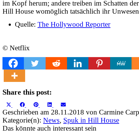
im Kopf herum; andere treiben im Schatten der
Hill House womöglich tatsächlich ihr Unwesen
Quelle:
The Hollywood Reporter
© Netflix
Share this post:
Share
Share
Share
Share
Share
X
Facebook
Pinterest
LinkedIn
Email
on
on
on
on
on
(Twitter)
Geschrieben am 28.11.2018 von Carmine Carp
Kategorie(n):
News
,
Spuk in Hill House
Das könnte auch interessant sein