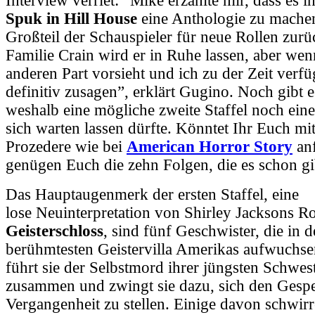
Interview verriet: “Mike erzählte mir, dass es i
Spuk in Hill House
eine Anthologie zu machen,
Großteil der Schauspieler für neue Rollen zurü
Familie Crain wird er in Ruhe lassen, aber wen
anderen Part vorsieht und
ich zu der Zeit verfü
definitiv zusagen”, erklärt Gugino. Noch gibt e
weshalb eine mögliche zweite Staffel noch ein
sich warten lassen dürfte. Könntet Ihr Euch mi
Prozedere wie bei
American Horror Story
anf
genügen Euch die zehn Folgen, die es schon gi
Das Hauptaugenmerk der ersten Staffel, eine
lose Neuinterpretation von Shirley Jacksons 
Geisterschloss
, sind fünf Geschwister, die in 
berühmtesten
Geistervilla
Amerikas aufwuchse
führt sie der Selbstmord ihrer jüngsten Schwes
zusammen und zwingt sie dazu, sich den Gespe
Vergangenheit zu stellen. Einige davon schwirr