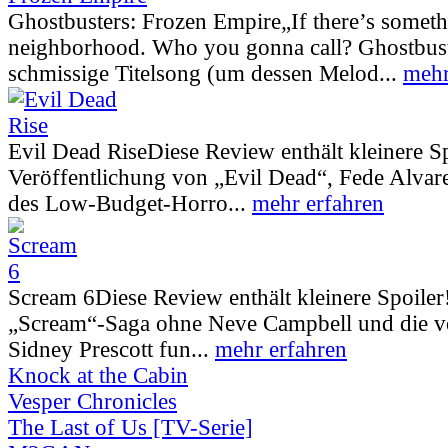
Ghostbusters: Frozen Empire
„If there’s somet
neighborhood. Who you gonna call? Ghostbust
schmissige Titelsong (um dessen Melod...
mehr
Evil Dead Rise
Diese Review enthält kleinere S
Veröffentlichung von „Evil Dead“, Fede Alva
des Low-Budget-Horro...
mehr erfahren
Scream 6
Diese Review enthält kleinere Spoiler
„Scream“-Saga ohne Neve Campbell und die vo
Sidney Prescott fun...
mehr erfahren
Knock at the Cabin
Vesper Chronicles
The Last of Us [TV-Serie]