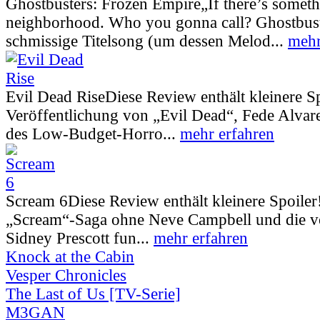
Ghostbusters: Frozen Empire
„If there’s somet
neighborhood. Who you gonna call? Ghostbust
schmissige Titelsong (um dessen Melod...
mehr
Evil Dead Rise
Diese Review enthält kleinere S
Veröffentlichung von „Evil Dead“, Fede Alva
des Low-Budget-Horro...
mehr erfahren
Scream 6
Diese Review enthält kleinere Spoiler
„Scream“-Saga ohne Neve Campbell und die vo
Sidney Prescott fun...
mehr erfahren
Knock at the Cabin
Vesper Chronicles
The Last of Us [TV-Serie]
M3GAN